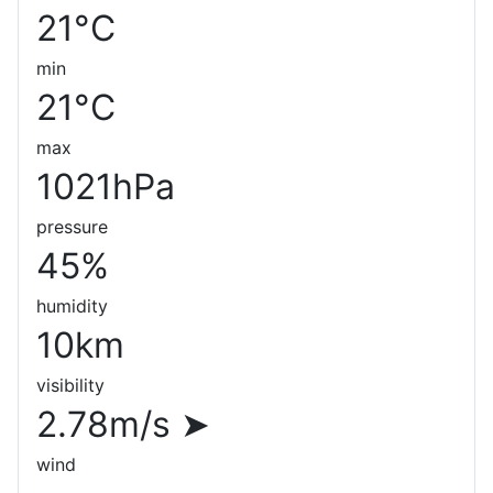
21°C
min
21°C
max
1021hPa
pressure
45%
humidity
10km
visibility
2.78m/s
➤
wind